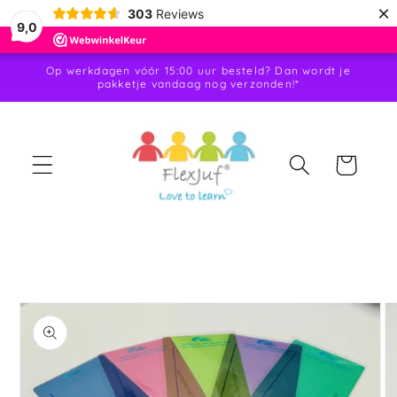
Meteen
×
303
Reviews
naar de
9,0
content
Op werkdagen vóór 15:00 uur besteld? Dan wordt je
pakketje vandaag nog verzonden!*
Winkelwagen
a direct naar
roductinformatie