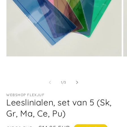
Media
Me
1
2
openen
op
in
in
modaal
mo
van
1
/
3
WEBSHOP FLEXJUF
Leeslinialen, set van 5 (Sk,
Gr, Ma, Ce, Pu)